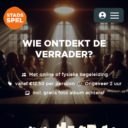
WIE ONTDEKT DE
VERRADER?
Met online of fysieke begeleiding
vanaf €12.50 per persoon
Ongeveer
2 uur
incl. gratis foto album achteraf