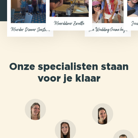
Moorddiner Zwolle
Jac
Murder Dinner Soestduinen
The Wedding Game begeleiding o
Onze specialisten staan
voor je klaar