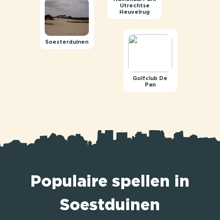
Utrechtse
Heuvelrug
Soesterduinen
Golfclub De
Pan
Populaire spellen in
Soestduinen