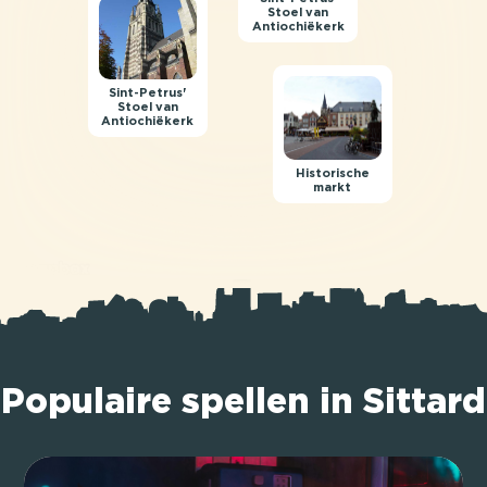
Stoel van
Antiochiëkerk
Sint-Petrus'
Stoel van
Antiochiëkerk
Historische
markt
Populaire spellen in Sittard