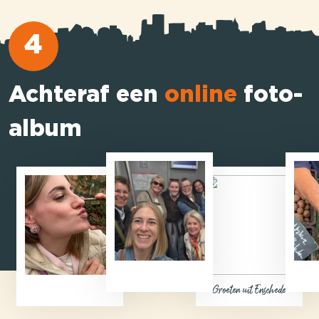
4
Achteraf een
online
foto-
album
Groeten uit Enschede