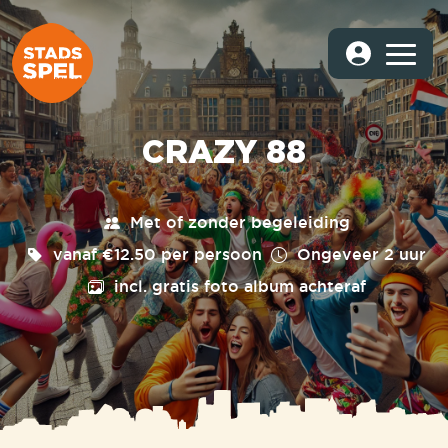
CRAZY 88
Met of zonder begeleiding
vanaf €12.50 per persoon
Ongeveer
2 uur
incl. gratis foto album achteraf