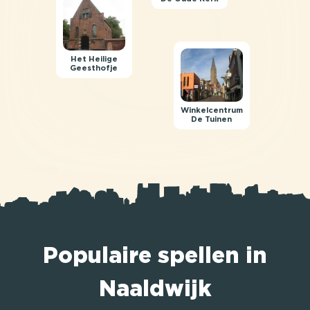
Het Heilige
Geesthofje
Winkelcentrum
De Tuinen
Populaire spellen in
Naaldwijk