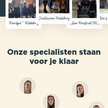
Jachtseizoen Middelburg
Wie is
Moordspel * Middelburg
Flikken Maastricht Middelburg
Onze specialisten staan
voor je klaar