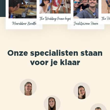
The Wedding Game begeleiding op afstand (Eigen locatie)
The Ha
Moorddiner Zwolle
Jachtseizoen Hoorn
Onze specialisten staan
voor je klaar