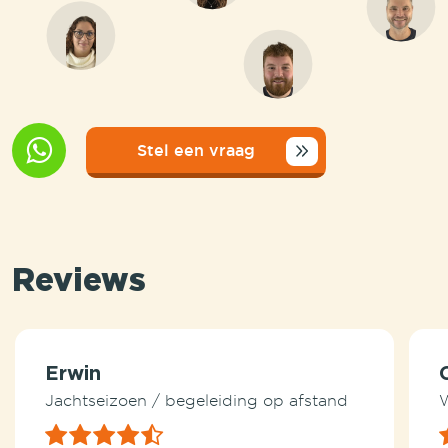
Stel een vraag
Reviews
Erwin
Jachtseizoen / begeleiding op afstand
W