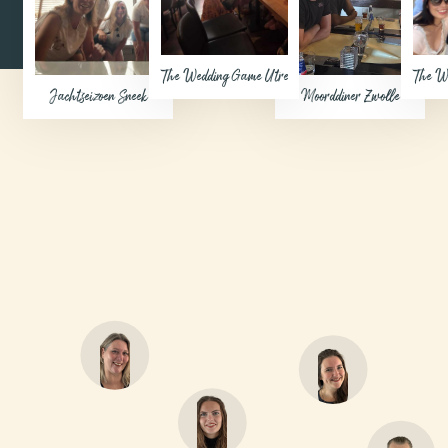
The Wedding Game Utrecht
The We
Jachtseizoen Sneek
Moorddiner Zwolle