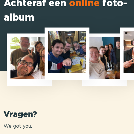
Achteraf een
online
foto-
album
Vragen?
We got you.