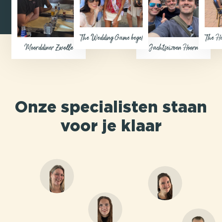
The Wedding Game begeleiding op afstand (Eigen locatie)
The Ha
Moorddiner Zwolle
Jachtseizoen Hoorn
Onze specialisten staan
voor je klaar