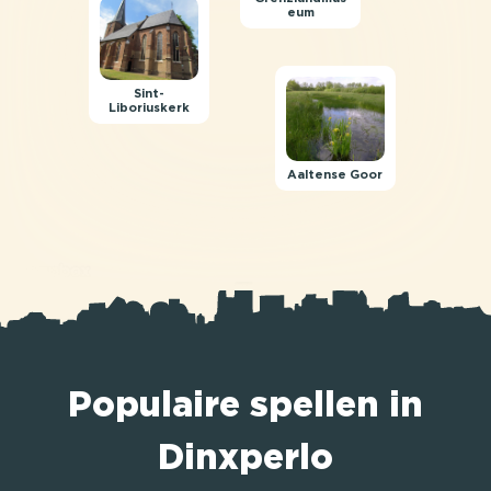
eum
Sint-
Liboriuskerk
Aaltense Goor
Populaire spellen in
Dinxperlo