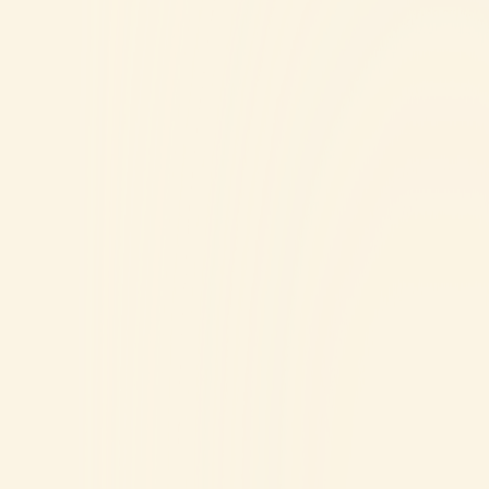
KIES EEN STAD