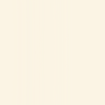
 VRAGEN