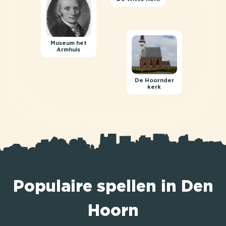
Museum het
Armhuis
De Hoornder
kerk
Populaire spellen in Den
Hoorn