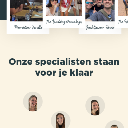
The Wedding Game begeleiding op afstand (Eigen locatie)
The Ha
Moorddiner Zwolle
Jachtseizoen Hoorn
Onze specialisten staan
voor je klaar