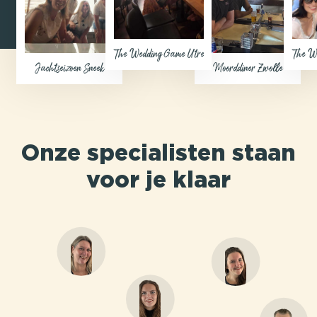
The Wedding Game Utrecht
The We
Jachtseizoen Sneek
Moorddiner Zwolle
Onze specialisten staan
voor je klaar