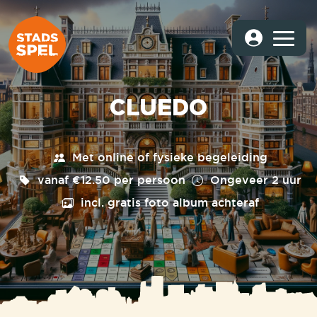
CLUEDO
Met online of fysieke begeleiding
vanaf €12.50 per persoon
Ongeveer
2 uur
incl. gratis foto album achteraf