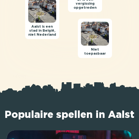
vergissing
opgetreden
Aalst is een
stad in België,
niet Nederland
Niet
toepasbaar
Populaire spellen in Aalst