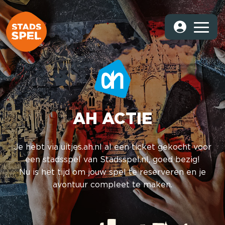
AH ACTIE
Je hebt via uitjes.ah.nl al een ticket gekocht voor
een stadsspel van Stadsspel.nl, goed bezig!
Nu is het tijd om jouw spel te reserveren en je
avontuur compleet te maken.